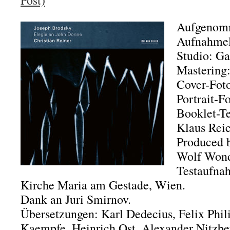
Post)
Aufgenomm
Aufnahmel
Studio: Ga
Mastering:
Cover-Fot
Portrait-F
Booklet-Te
Klaus Reic
Produced 
Wolf Wond
Testaufna
Kirche Maria am Gestade, Wien.
Dank an Juri Smirnov.
Übersetzungen: Karl Dedecius, Felix Phil
Kaempfe, Heinrich Ost, Alexander Nitzbe