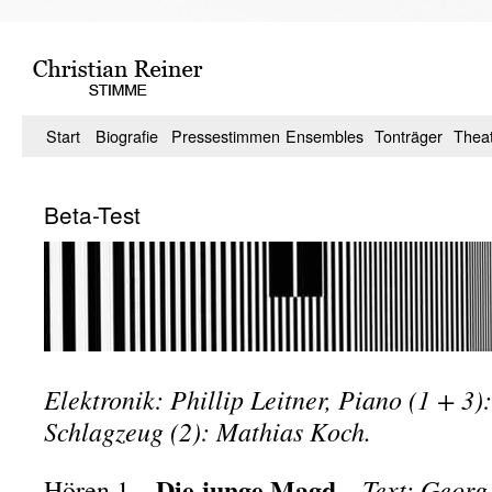
Zum
Inhalt
springen
Start
Biografie
Pressestimmen
Ensembles
Tonträger
Thea
Beta-Test
Elektronik: Phillip Leitner, Piano (1 + 3)
Schlagzeug (2): Mathias Koch.
Die junge Magd
Text: Georg
Hören 1 –
–