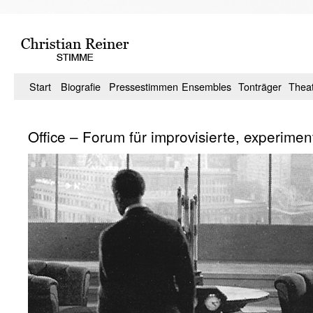
Zum
Inhalt
springen
Start
Biografie
Pressestimmen
Ensembles
Tonträger
Thea
Office – Forum für improvisierte, experime