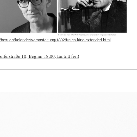
/besuch/kalender/veranstaltung/1302/freies-kino-extended.html
erstraße 10, Beginn 18:00, Eintritt frei!